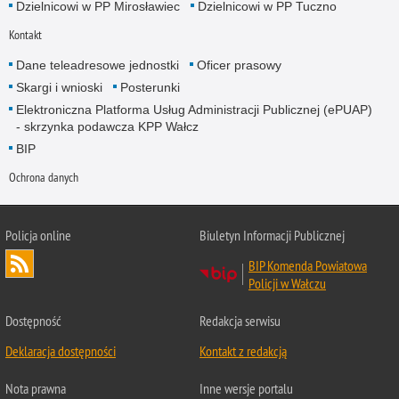
Dzielnicowi w PP Mirosławiec
Dzielnicowi w PP Tuczno
Kontakt
Dane teleadresowe jednostki
Oficer prasowy
Skargi i wnioski
Posterunki
Elektroniczna Platforma Usług Administracji Publicznej (ePUAP)
- skrzynka podawcza KPP Wałcz
BIP
Ochrona danych
Policja online
Biuletyn Informacji Publicznej
BIP Komenda Powiatowa
Policji w Wałczu
Dostępność
Redakcja serwisu
Deklaracja dostępności
Kontakt z redakcją
Nota prawna
Inne wersje portalu